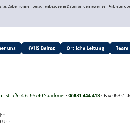
bsite. Dabei können personenbezogene Daten an den jeweiligen Anbieter üb
ber uns
KVHS Beirat
Örtliche Leitung
Team
m-Straße 4-6, 66740 Saarlouis
•
06831 444-413
• Fax 06831 4
r
Uhr
0 Uhr