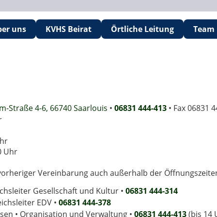
ber uns
KVHS Beirat
Örtliche Leitung
Team
m-Straße 4-6, 66740 Saarlouis
•
06831 444-413
• Fax 06831 4
r
Uhr
0 Uhr
rheriger Vereinbarung auch außerhalb der Öffnungszeiten 
chsleiter Gesellschaft und Kultur •
06831 444-314
eichsleiter EDV •
06831 444-378
eisen • Organisation und Verwaltung •
06831 444-413
(bis 14 