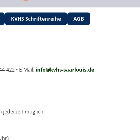
KVHS Schriftenreihe
AGB
44-422 • E-Mail:
info@kvhs-saarlouis.de
jederzeit möglich.
Uhr)